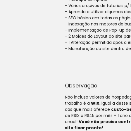
- Vários arquivos de tutoriais p/ 
- Aprenda a utilizar algumas da
- SEO básico em todas as página
- Indexação nos motores de bu
- Implementação de Pop-up de 
- 2 Moldes do Layout do site pa
- 1 Alteração permitida após a
- Manutenção do site dentro de 
Observação:
Não incluso valores de hosped
trabalho é a
WIX, 
igual a desse 
das que mais oferece 
custo-be
de R$13 a R$
45
 por mês + 1 ano 
anual
!
Você
 não precisa cont
site ficar pronto
!