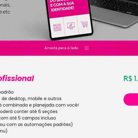
ofissional
R$ 1
padrão:
o de desktop, mobile e outros
rá combinada e planejada com você!
 poderá conter até 6 seções
, com até 5 campos incluso
s ou com as automações padrões)
enu)