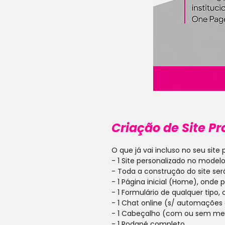
Criação de Site Pr
O que já vai incluso no seu site 
- 1 Site personalizado no model
- Toda a construção do site se
- 1 Página inicial (Home), onde
- 1 Formulário de qualquer tipo
- 1 Chat online (s/ automaçõe
- 1 Cabeçalho (com ou sem m
- 1 Rodapé completo